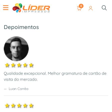
0
Depoimentos
1estrela
2estrela
3estrela
4estrela
5estrela
Qualidade excepcional. Melhor gramatura de cartão de
visita do mercado.
Luan Corrêa
1estrela
2estrela
3estrela
4estrela
5estrela