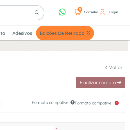
0
Carrinho
Login
Balcões De Retirada
to
Adesivos
Balcões De Retirada
Voltar
Finalizar compra
Formato compatível
Formato compatível
*