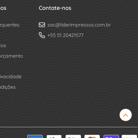
dos
Contate-nos
equentes
sac@liderimpressos.com.br
+55 51 20421577
los
 orçamento
rivacidade
ndições