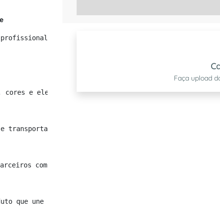
e
 profissionalismo e organização em qualquer negócio. Ela
Ca
Faça upload d
, cores e elementos gráficos da sua empresa para criar u
 e transportar documentos, contratos e outros materiais 
arceiros com materiais apresentados de forma profissiona
duto que une funcionalidade e design, refletindo a excel