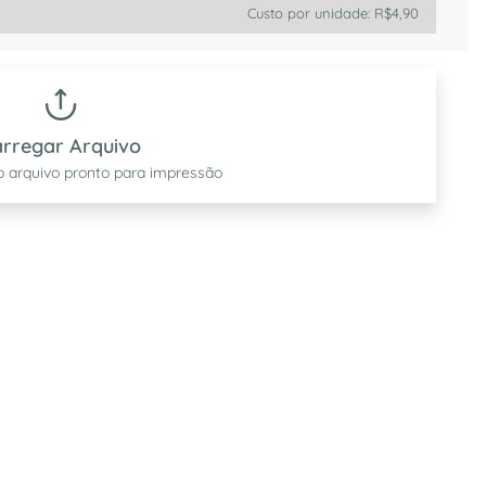
Custo por unidade:
R$4,90
s são perfeitas para apresentações, reuniões e entrega d
rregar Arquivo
o arquivo pronto para impressão
ma imagem profissional e memorável.
com segurança.
l e bem organizada.
ência da sua marca em cada detalhe. Perfeitas para desta