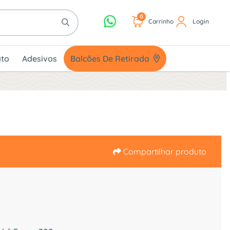
0
Carrinho
Login
Balcões De Retirada
to
Adesivos
Balcões De Retirada
Compartilhar produto