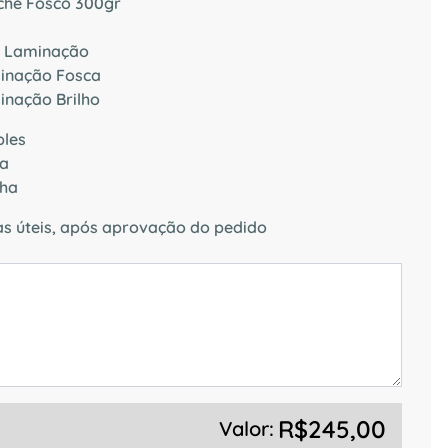
chê Fosco 300gr
 Laminação
inação Fosca
inação Brilho
ples
sa
lha
as úteis, após aprovação do pedido
R$245,00
Valor: