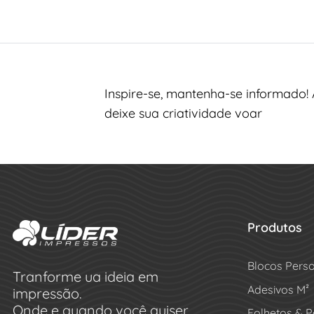
Inspire-se, mantenha-se informado! 
deixe sua criatividade voar
Produtos
Blocos Pers
Tranforme ua ideia em
Adesivos M²
impressão.
Onde e quando você quiser.
Folhetos & P