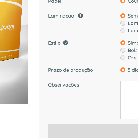
Papel
Cou
Laminação
Sem
Lam
Lam
Estilo
Sim
Bol
Ore
Prazo de produção
5 di
Observações
s