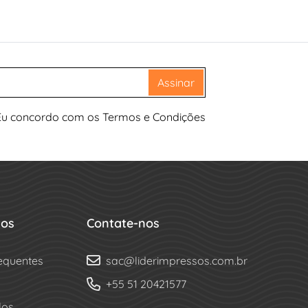
Assinar
Eu concordo com os Termos e Condições
dos
Contate-nos
equentes
sac@liderimpressos.com.br
+55 51 20421577
los