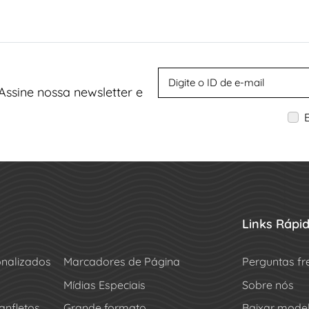
Assine nossa newsletter e
Links Rápi
onalizados
Marcadores de Página
Perguntas fr
Mídias Especiais
Sobre nós
anfletos
Grande formato
Baixar mode