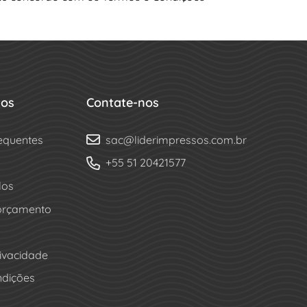
dos
Contate-nos
equentes
sac@liderimpressos.com.br
+55 51 20421577
los
 orçamento
rivacidade
ndições