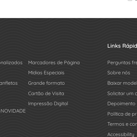
Links Rápi
onalizados
Marcadores de Página
Perguntas fr
Mídias Especiais
Sobre nós
anfletos
Grande formato
Baixar mode
Cartão de Visita
Solicitar um
Impressão Digital
Depoimento
s
NOVIDADE
Política de p
Termos e co
Accessibility