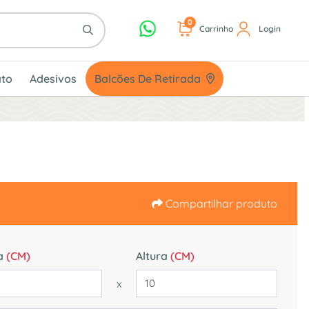
0
Carrinho
Login
Balcões De Retirada
to
Adesivos
Balcões De Retirada
Compartilhar produto
a
(CM)
Altura
(CM)
x