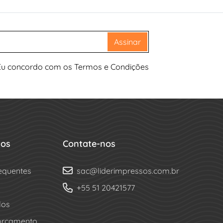
Assinar
Eu concordo com os Termos e Condições
dos
Contate-nos
equentes
sac@liderimpressos.com.br
+55 51 20421577
los
 orçamento